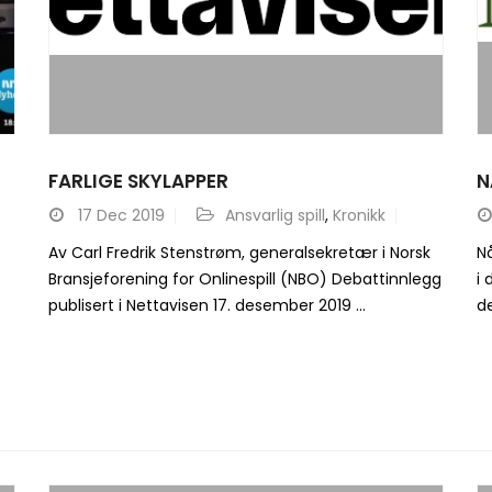
FARLIGE SKYLAPPER
N
17
Dec 2019
Ansvarlig spill
,
Kronikk
Av Carl Fredrik Stenstrøm, generalsekretær i Norsk
Nå
Bransjeforening for Onlinespill (NBO) Debattinnlegg
i 
publisert i Nettavisen 17. desember 2019 ...
de