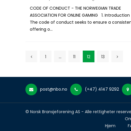
CODE OF CONDUCT - THE NORWEGIAN TRADE
ASSOCIATION FOR ONLINE GAMING 1. Introduction
The code of conduct seeks to ensure a consiste
offering o...
1
…
11
12
13
post@nbo.no
(+47) 4147 9292
© Norsk Bransjeforening AS - Alle rettigheter reserve
Om
Hjem
F