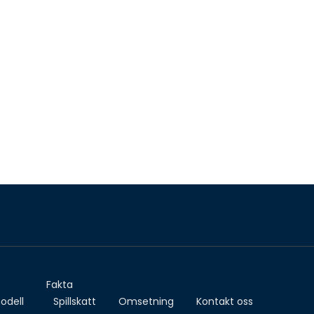
Fakta
odell
Spillskatt
Omsetning
Kontakt oss