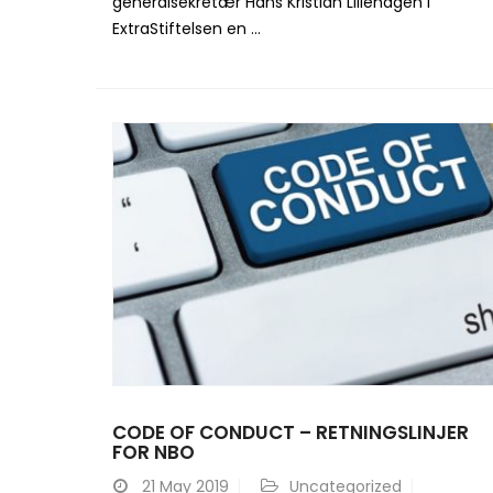
generalsekretær Hans Kristian Lillehagen i
ExtraStiftelsen en ...
CODE OF CONDUCT – RETNINGSLINJER
FOR NBO
21
May 2019
Uncategorized