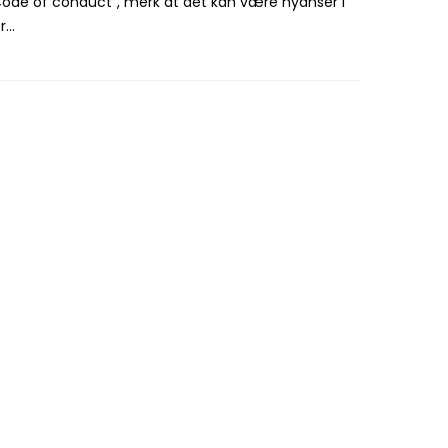
Code of conduct", merk at det kan være nyanser i
r...