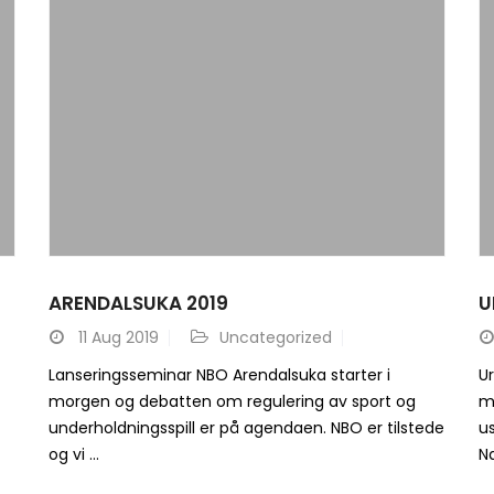
ARENDALSUKA 2019
U
11
Aug 2019
Uncategorized
Lanseringsseminar NBO Arendalsuka starter i
U
morgen og debatten om regulering av sport og
m
underholdningsspill er på agendaen. NBO er tilstede
us
og vi ...
Næ