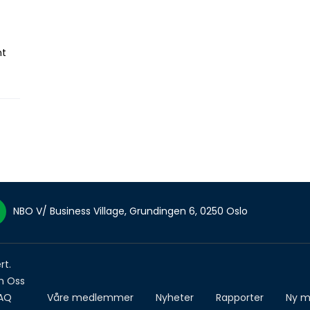
nt
NBO V/ Business Village, Grundingen 6, 0250 Oslo
rt.
 Oss
AQ
Våre medlemmer
Nyheter
Rapporter
Ny m