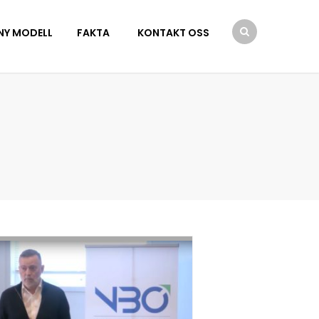
NY MODELL
FAKTA
KONTAKT OSS