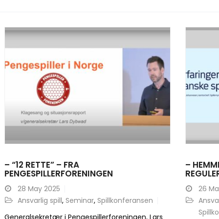
– “12 RETTE” – FRA
– HEMM
PENGESPILLERFORENINGEN
REGULE
28
May 2025
26
Ma
Ansvarlig spill
,
Seminar
,
Spillkonferansen
Ansvar
Spill
Generalsekretær i Pengespillerforeningen, Lars