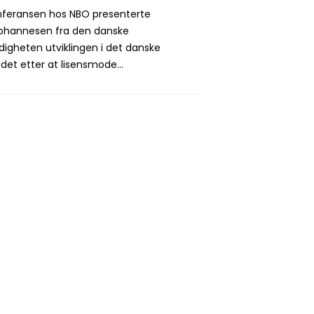
onferansen hos NBO presenterte
ohannesen fra den danske
digheten utviklingen i det danske
det etter at lisensmode...