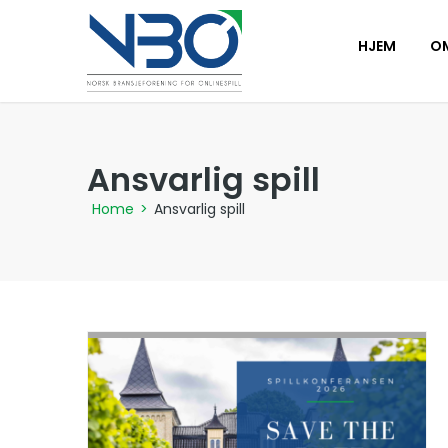
HJEM
O
Ansvarlig spill
Home
>
Ansvarlig spill