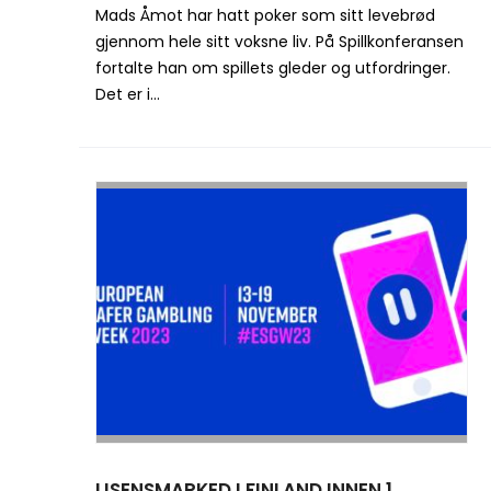
Mads Åmot har hatt poker som sitt levebrød
gjennom hele sitt voksne liv. På Spillkonferansen
fortalte han om spillets gleder og utfordringer.
Det er i...
LISENSMARKED I FINLAND INNEN 1.