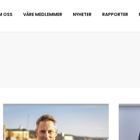
M OSS
VÅRE MEDLEMMER
NYHETER
RAPPORTER