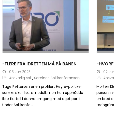
-FLERE FRA IDRETTEN MÅ PÅ BANEN
-HVORFO
08
Jun 2025
02
Ju
Ansvarlig spill
,
Seminar
,
Spillkonferansen
Ansvar
Tage Pettersen er en profilert Høyre-politiker
Morten Kl
som ønsker lisensmodell, men han oppnådde
person in
ikke flertall i denne omgang med eget parti.
en bred og
Under Spillkonfe...
techgründe