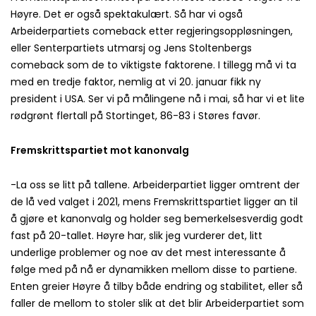
Høyre. Det er også spektakulært. Så har vi også
Arbeiderpartiets comeback etter regjeringsoppløsningen,
eller Senterpartiets utmarsj og Jens Stoltenbergs
comeback som de to viktigste faktorene. I tillegg må vi ta
med en tredje faktor, nemlig at vi 20. januar fikk ny
president i USA. Ser vi på målingene nå i mai, så har vi et lite
rødgrønt flertall på Stortinget, 86-83 i Støres favør.
Fremskrittspartiet mot kanonvalg
-La oss se litt på tallene. Arbeiderpartiet ligger omtrent der
de lå ved valget i 2021, mens Fremskrittspartiet ligger an til
å gjøre et kanonvalg og holder seg bemerkelsesverdig godt
fast på 20-tallet. Høyre har, slik jeg vurderer det, litt
underlige problemer og noe av det mest interessante å
følge med på nå er dynamikken mellom disse to partiene.
Enten greier Høyre å tilby både endring og stabilitet, eller så
faller de mellom to stoler slik at det blir Arbeiderpartiet som