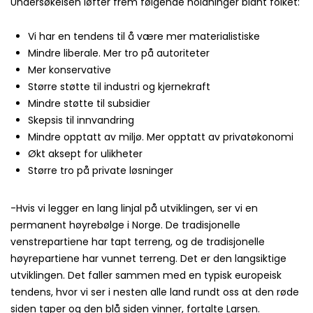
Undersøkelsen løfter frem følgende holdninger blant folket:
Vi har en tendens til å være mer materialistiske
Mindre liberale. Mer tro på autoriteter
Mer konservative
Større støtte til industri og kjernekraft
Mindre støtte til subsidier
Skepsis til innvandring
Mindre opptatt av miljø. Mer opptatt av privatøkonomi
Økt aksept for ulikheter
Større tro på private løsninger
-Hvis vi legger en lang linjal på utviklingen, ser vi en
permanent høyrebølge i Norge. De tradisjonelle
venstrepartiene har tapt terreng, og de tradisjonelle
høyrepartiene har vunnet terreng. Det er den langsiktige
utviklingen. Det faller sammen med en typisk europeisk
tendens, hvor vi ser i nesten alle land rundt oss at den røde
siden taper og den blå siden vinner, fortalte Larsen.