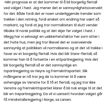
-Min prognose er at det kommer til å bli borgerlig flertall
ved valget i høst. Jeg mener det er sannsynlighetsovervekt
for det. Både fordi det er noen underliggende trender som
trekker i den retning, fordi ønsket om endring har vært så
markant, og fordi at jeg tror normaliteten til slutt vender
tilbake til norsk politikk og at det skjer før valget i høst. I
tillegg har vi selvsagt en usikkerhetsfaktor her som sitter i
det hvite hus, men jeg tror likevel det er overveiende
sannsynlig at politikken vil normaliseres og at det vil trekke i
favør av et borgerlig flertall. Hvis det blir Støre-flertall, så
kommer han til å fortsette i en ettpartiregjering. Hvis det
blir borgerlig flertall så er det sannsynlige en
topartiregjering av Høyre og Fremskrittspartiet. Slik
målingene er nå tror jeg de to kommer til å være
avhengige av Venstre for å få et flertall, og jeg tror ikke
Venstre og Fremskrittspartiet klarer å bli nok enige til at det
blir en trepartiregjering. Da vil vi uansett hvordan valget går
få mindretallsregjering i Norge, sa Larsen.