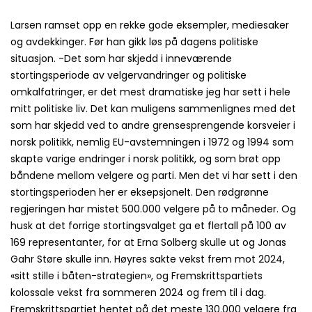
Larsen ramset opp en rekke gode eksempler, mediesaker
og avdekkinger. Før han gikk løs på dagens politiske
situasjon. -Det som har skjedd i inneværende
stortingsperiode av velgervandringer og politiske
omkalfatringer, er det mest dramatiske jeg har sett i hele
mitt politiske liv. Det kan muligens sammenlignes med det
som har skjedd ved to andre grensesprengende korsveier i
norsk politikk, nemlig EU-avstemningen i 1972 og 1994 som
skapte varige endringer i norsk politikk, og som brøt opp
båndene mellom velgere og parti. Men det vi har sett i den
stortingsperioden her er eksepsjonelt. Den rødgrønne
regjeringen har mistet 500.000 velgere på to måneder. Og
husk at det forrige stortingsvalget ga et flertall på 100 av
169 representanter, for at Erna Solberg skulle ut og Jonas
Gahr Støre skulle inn. Høyres sakte vekst frem mot 2024,
«sitt stille i båten-strategien», og Fremskrittspartiets
kolossale vekst fra sommeren 2024 og frem til i dag.
Fremskrittspartiet hentet på det meste 130.000 velgere fra