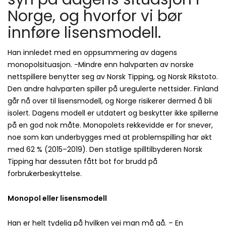
Norge, og hvorfor vi bør
innføre lisensmodell.
Han innledet med en oppsummering av dagens
monopolsituasjon. -Mindre enn halvparten av norske
nettspillere benytter seg av Norsk Tipping, og Norsk Rikstoto.
Den andre halvparten spiller på uregulerte nettsider. Finland
går nå over til lisensmodell, og Norge risikerer dermed å bli
isolert. Dagens modell er utdatert og beskytter ikke spillerne
på en god nok måte. Monopolets rekkevidde er for snever,
noe som kan underbygges med at problemspilling har økt
med 62 % (2015–2019). Den statlige spilltilbyderen Norsk
Tipping har dessuten fått bot for brudd på
forbrukerbeskyttelse.
Monopol eller lisensmodell
Han er helt tydelig på hvilken vei man må gå. – En