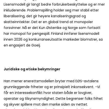
Lisensmodell gir langt bedre forbrukerbeskyttelse og er mer
inkluderende. Problemspilling holder seg mer stabil etter
liberalisering, det gir høyere kanaliseringsgrad og
skatteinntekter. Det er en global trend at monopoler
forsvinner. Nå er det Kun Østerrike og Norge som fortsatt
har monopol for pengespill. Finland innfører lisensmodell
innen 2026 og konkurranseutsatte markeder blomstrer, sa
en engasjert de Goeij.
Juridiske og etiske bekymringer
Han mener enerettsmodellen bryter med EØS-avtalens
grunnleggende friheter og er prinsipielt inkonsekvent. -Vi
får en interessekonflikt hvor staten både er lovgiver,
operatør og tilsynsmyndighet. Dette begrenser folks frihet
og skyver spillere mot den mørke siden av nettet.