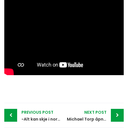
Post
PREVIOUS POST
NEXT POST
navigation
-Alt kan skje i norsk politikk
Michael Torp åpner Spillkonferansen 2025