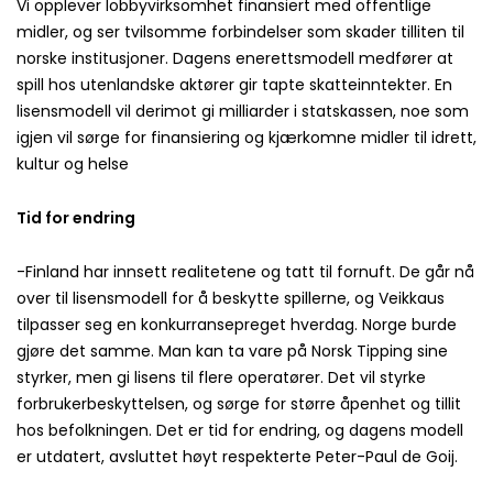
Vi opplever lobbyvirksomhet finansiert med offentlige
midler, og ser tvilsomme forbindelser som skader tilliten til
norske institusjoner. Dagens enerettsmodell medfører at
spill hos utenlandske aktører gir tapte skatteinntekter. En
lisensmodell vil derimot gi milliarder i statskassen, noe som
igjen vil sørge for finansiering og kjærkomne midler til idrett,
kultur og helse
Tid for endring
-Finland har innsett realitetene og tatt til fornuft. De går nå
over til lisensmodell for å beskytte spillerne, og Veikkaus
tilpasser seg en konkurransepreget hverdag. Norge burde
gjøre det samme. Man kan ta vare på Norsk Tipping sine
styrker, men gi lisens til flere operatører. Det vil styrke
forbrukerbeskyttelsen, og sørge for større åpenhet og tillit
hos befolkningen. Det er tid for endring, og dagens modell
er utdatert, avsluttet høyt respekterte Peter-Paul de Goij.