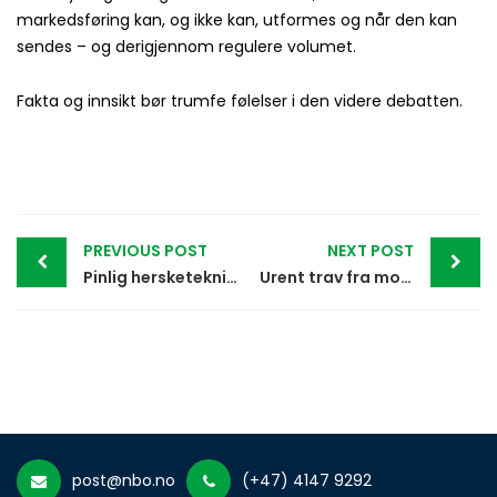
markedsføring kan, og ikke kan, utformes og når den kan
sendes – og derigjennom regulere volumet.
Fakta og innsikt bør trumfe følelser i den videre debatten.
Post
PREVIOUS POST
NEXT POST
navigation
Pinlig hersketeknikk av Norsk Tipping: Lov å kalle den slags utbrudd for et lavmål
Urent trav fra monopol-lobbyen
post@nbo.no
(+47) 4147 9292