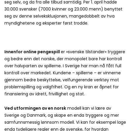
seg selv, og da fra alle tilbud samtidig. Per 1. april hadde
30.000 svensker (7000 kvinner og 23.000 menn) benyttet
seg av denne selveksklusjonen, mangedobbelt av hva
myndighetene og eksperter først trodde.
Innenfor online pengespill
er «svenske tilstander» tryggere
og bedre enn det norske, der monopolet bare har kontroll
over halvparten av spillerne. I Sverige har man nå fått full
kontroll over markedet. Kundene – spillerne – er vinnerne
gjennom bedre beskyttelse, velfungerende verktøy mot
problemspilling og valgfrihet. Og en ny kran er åpnet for
finansiering av idrett, frivillighet og stat.
Ved utformingen av en norsk
modell kan vi lære av
Sverige og Danmark, og skape en enda tryggere og mer
samfunnsmessig lønnsom modell. Vi kan for eksempel lage
enda tydeligere regler enn de svenske, for hvordan