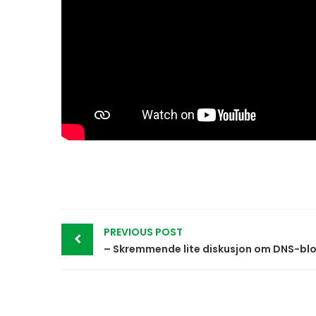
Post
PREVIOUS POST
navigation
– Skremmende lite diskusjon om DNS-blo