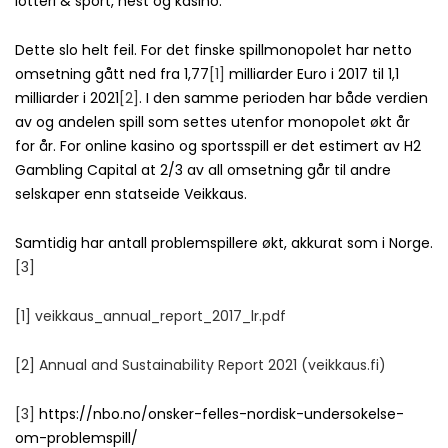
lotteri & sport, hest og kasino.
Dette slo helt feil. For det finske spillmonopolet har netto
omsetning gått ned fra 1,77
[1]
milliarder Euro i 2017 til 1,1
milliarder i 2021
[2]
. I den samme perioden har både verdien
av og andelen spill som settes utenfor monopolet økt år
for år. For online kasino og sportsspill er det estimert av H2
Gambling Capital at 2/3 av all omsetning går til andre
selskaper enn statseide Veikkaus.
Samtidig har antall problemspillere økt, akkurat som i Norge.
[3]
[1]
veikkaus_annual_report_2017_lr.pdf
[2]
Annual and Sustainability Report 2021 (veikkaus.fi)
[3]
https://nbo.no/onsker-felles-nordisk-undersokelse-
om-problemspill/