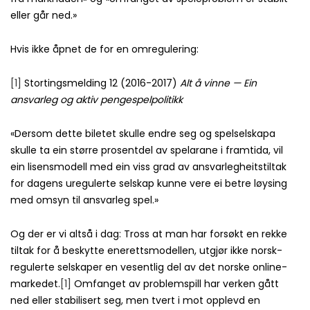
eller går ned.»
Hvis ikke åpnet de for en omregulering:
[1]
Stortingsmelding 12 (2016-2017)
Alt å vinne — Ein
ansvarleg og aktiv pengespelpolitikk
«Dersom dette biletet skulle endre seg og spelselskapa
skulle ta ein større prosentdel av spelarane i framtida, vil
ein lisensmodell med ein viss grad av ansvarlegheitstiltak
for dagens uregulerte selskap kunne vere ei betre løysing
med omsyn til ansvarleg spel.»
Og der er vi altså i dag: Tross at man har forsøkt en rekke
tiltak for å beskytte enerettsmodellen, utgjør ikke norsk-
regulerte selskaper en vesentlig del av det norske online-
markedet.
[1]
Omfanget av problemspill har verken gått
ned eller stabilisert seg, men tvert i mot opplevd en