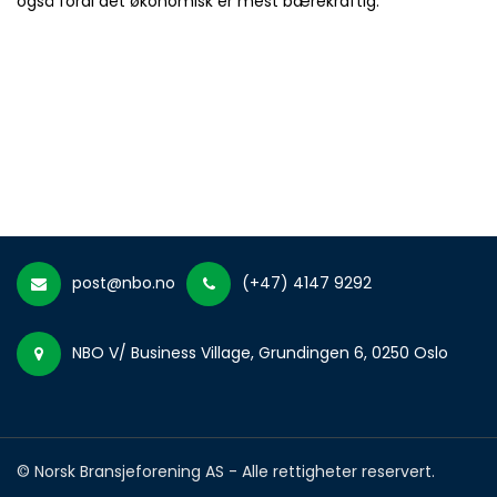
også fordi det økonomisk er mest bærekraftig.
post@nbo.no
(+47) 4147 9292
NBO V/ Business Village, Grundingen 6, 0250 Oslo
© Norsk Bransjeforening AS - Alle rettigheter reservert.