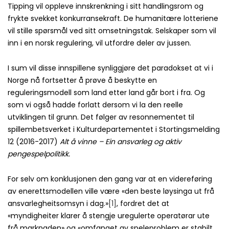
Tipping vil oppleve innskrenkning i sitt handlingsrom og
frykte svekket konkurransekraft. De humanitære lotteriene
vil stille spørsmål ved sitt omsetningstak. Selskaper som vil
inn i en norsk regulering, vil utfordre deler av jussen.
I sum vil disse innspillene synliggjøre det paradokset at vi i
Norge nå fortsetter å prøve å beskytte en
reguleringsmodell som land etter land går bort i fra. Og
som vi også hadde forlatt dersom vi la den reelle
utviklingen til grunn. Det følger av resonnementet til
spillembetsverket i Kulturdepartementet i Stortingsmelding
12 (2016-2017)
Alt å vinne – Ein ansvarleg og aktiv
pengespelpolitikk.
For selv om konklusjonen den gang var at en videreføring
av enerettsmodellen ville være «den beste løysinga ut frå
ansvarlegheitsomsyn i dag.»
[1]
, fordret det at
«myndigheiter klarer å stengje uregulerte operatørar ute
frå marknaden» og «omfanget av speleproblem er stabilt