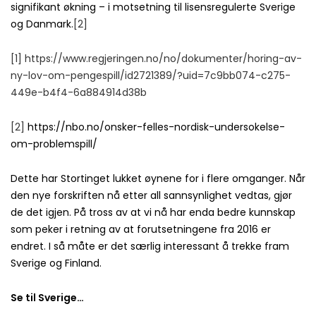
signifikant økning – i motsetning til lisensregulerte Sverige
og Danmark.
[2]
[1]
https://www.regjeringen.no/no/dokumenter/horing-av-
ny-lov-om-pengespill/id2721389/?uid=7c9bb074-c275-
449e-b4f4-6a884914d38b
[2]
https://nbo.no/onsker-felles-nordisk-undersokelse-
om-problemspill/
Dette har Stortinget lukket øynene for i flere omganger. Når
den nye forskriften nå etter all sannsynlighet vedtas, gjør
de det igjen. På tross av at vi nå har enda bedre kunnskap
som peker i retning av at forutsetningene fra 2016 er
endret. I så måte er det særlig interessant å trekke fram
Sverige og Finland.
Se til Sverige…