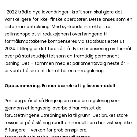
I 2022 trådte nye lovendringer i kraft som skal gjøre det
vanskeligere for ikke-finske operatører. Dette anses som en
siste krampetrekning. Med synkende inntekter fra
spillmonopolet vil reduksjonen i overføringene til
formålsmottakerne kompenseres via statsbudsjettet ut
2024. I tillegg er det foreslått å flytte finansiering av formål
over på statsbudsjettet som en fremtidig permanent
løsning. Det – sammen med et parlamentsvalg neste år –
er ventet å sikre et flertall for en omregulering.
Oppsummering: En mer bærekraftig lisensmodell
Per i dag står altså Norge igjen med en regulering som
gjennom et langvarig lovarbeid har mistet de
forutsetningene utredningen la til grunn. Det brukes store
ressurser på å slå ring rundt en modell som har vist seg ikke
å fungere – verken for problemspillere,