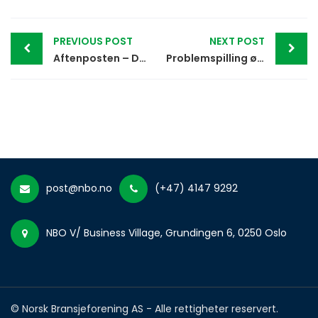
Post
PREVIOUS POST
NEXT POST
navigation
Aftenposten – Dette Norsk Tipping-spillet topper verstinglisten
Problemspilling øker – men noen klamrer seg fortsatt til fortiden
post@nbo.no
(+47) 4147 9292
NBO V/ Business Village, Grundingen 6, 0250 Oslo
© Norsk Bransjeforening AS - Alle rettigheter reservert.