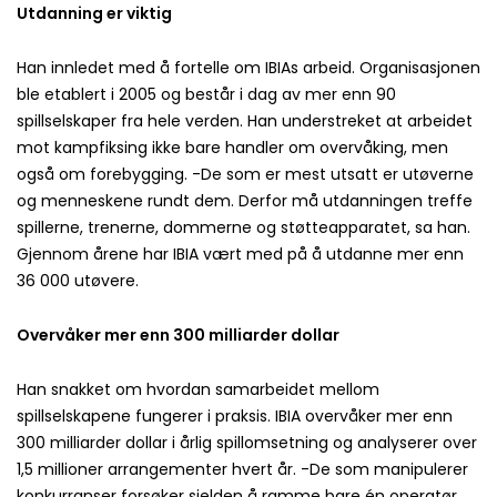
Utdanning er viktig
Han innledet med å fortelle om IBIAs arbeid. Organisasjonen
ble etablert i 2005 og består i dag av mer enn 90
spillselskaper fra hele verden. Han understreket at arbeidet
mot kampfiksing ikke bare handler om overvåking, men
også om forebygging. -De som er mest utsatt er utøverne
og menneskene rundt dem. Derfor må utdanningen treffe
spillerne, trenerne, dommerne og støtteapparatet, sa han.
Gjennom årene har IBIA vært med på å utdanne mer enn
36 000 utøvere.
Overvåker mer enn 300 milliarder dollar
Han snakket om hvordan samarbeidet mellom
spillselskapene fungerer i praksis. IBIA overvåker mer enn
300 milliarder dollar i årlig spillomsetning og analyserer over
1,5 millioner arrangementer hvert år. -De som manipulerer
konkurranser forsøker sjelden å ramme bare én operatør.