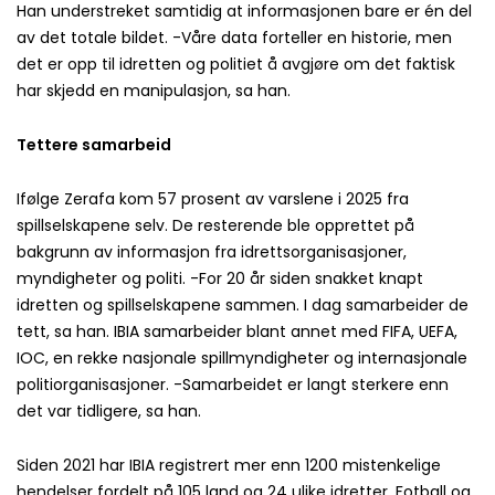
Han understreket samtidig at informasjonen bare er én del
av det totale bildet. -Våre data forteller en historie, men
det er opp til idretten og politiet å avgjøre om det faktisk
har skjedd en manipulasjon, sa han.
Tettere samarbeid
Ifølge Zerafa kom 57 prosent av varslene i 2025 fra
spillselskapene selv. De resterende ble opprettet på
bakgrunn av informasjon fra idrettsorganisasjoner,
myndigheter og politi. -For 20 år siden snakket knapt
idretten og spillselskapene sammen. I dag samarbeider de
tett, sa han. IBIA samarbeider blant annet med FIFA, UEFA,
IOC, en rekke nasjonale spillmyndigheter og internasjonale
politiorganisasjoner. -Samarbeidet er langt sterkere enn
det var tidligere, sa han.
Siden 2021 har IBIA registrert mer enn 1200 mistenkelige
hendelser fordelt på 105 land og 24 ulike idretter. Fotball og