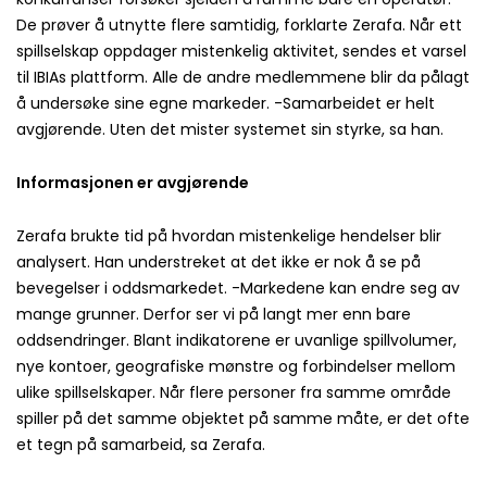
De prøver å utnytte flere samtidig, forklarte Zerafa. Når ett
spillselskap oppdager mistenkelig aktivitet, sendes et varsel
til IBIAs plattform. Alle de andre medlemmene blir da pålagt
å undersøke sine egne markeder. -Samarbeidet er helt
avgjørende. Uten det mister systemet sin styrke, sa han.
Informasjonen er avgjørende
Zerafa brukte tid på hvordan mistenkelige hendelser blir
analysert. Han understreket at det ikke er nok å se på
bevegelser i oddsmarkedet. -Markedene kan endre seg av
mange grunner. Derfor ser vi på langt mer enn bare
oddsendringer. Blant indikatorene er uvanlige spillvolumer,
nye kontoer, geografiske mønstre og forbindelser mellom
ulike spillselskaper. Når flere personer fra samme område
spiller på det samme objektet på samme måte, er det ofte
et tegn på samarbeid, sa Zerafa.