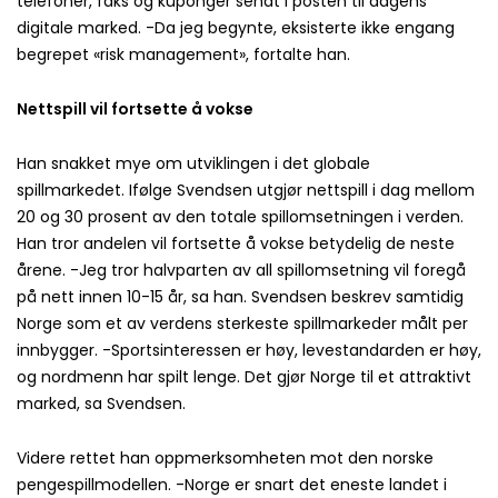
telefoner, faks og kuponger sendt i posten til dagens
digitale marked. -Da jeg begynte, eksisterte ikke engang
begrepet «risk management», fortalte han.
Nettspill vil fortsette å vokse
Han snakket mye om utviklingen i det globale
spillmarkedet. Ifølge Svendsen utgjør nettspill i dag mellom
20 og 30 prosent av den totale spillomsetningen i verden.
Han tror andelen vil fortsette å vokse betydelig de neste
årene. -Jeg tror halvparten av all spillomsetning vil foregå
på nett innen 10-15 år, sa han. Svendsen beskrev samtidig
Norge som et av verdens sterkeste spillmarkeder målt per
innbygger. -Sportsinteressen er høy, levestandarden er høy,
og nordmenn har spilt lenge. Det gjør Norge til et attraktivt
marked, sa Svendsen.
Videre rettet han oppmerksomheten mot den norske
pengespillmodellen. -Norge er snart det eneste landet i