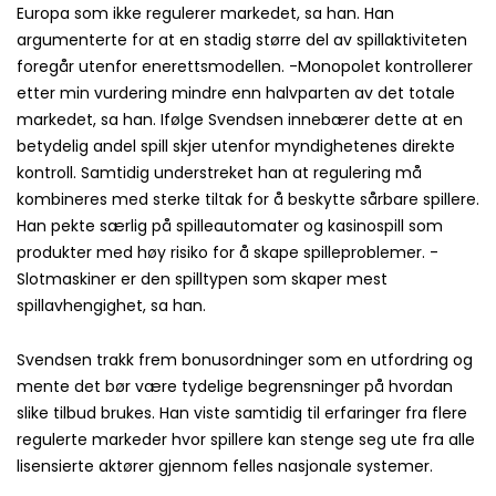
Europa som ikke regulerer markedet, sa han. Han
argumenterte for at en stadig større del av spillaktiviteten
foregår utenfor enerettsmodellen. -Monopolet kontrollerer
etter min vurdering mindre enn halvparten av det totale
markedet, sa han. Ifølge Svendsen innebærer dette at en
betydelig andel spill skjer utenfor myndighetenes direkte
kontroll. Samtidig understreket han at regulering må
kombineres med sterke tiltak for å beskytte sårbare spillere.
Han pekte særlig på spilleautomater og kasinospill som
produkter med høy risiko for å skape spilleproblemer. -
Slotmaskiner er den spilltypen som skaper mest
spillavhengighet, sa han.
Svendsen trakk frem bonusordninger som en utfordring og
mente det bør være tydelige begrensninger på hvordan
slike tilbud brukes. Han viste samtidig til erfaringer fra flere
regulerte markeder hvor spillere kan stenge seg ute fra alle
lisensierte aktører gjennom felles nasjonale systemer.