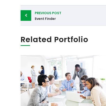
Post
PREVIOUS POST
navigation
Event Finder
Related Portfolio