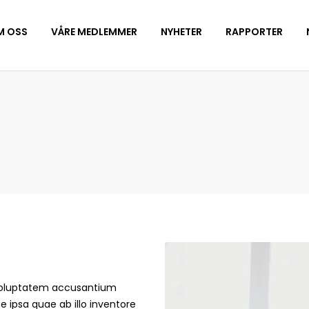
M OSS
VÅRE MEDLEMMER
NYHETER
RAPPORTER
t voluptatem accusantium
ipsa quae ab illo inventore