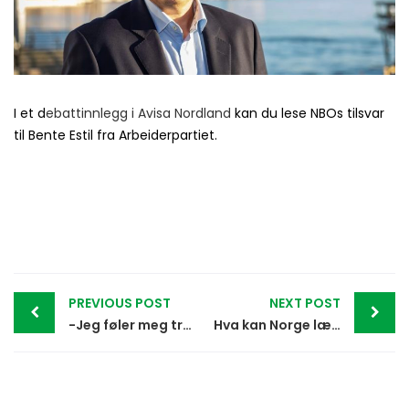
I et d
ebattinnlegg i Avisa Nordland
kan du lese NBOs tilsvar
til Bente Estil fra Arbeiderpartiet.
Post
PREVIOUS POST
NEXT POST
navigation
-Jeg føler meg trygg på at monopolet blir avskaffet ved regjeringsskifte
Hva kan Norge lære av Finlands erfaringer med hestespill?