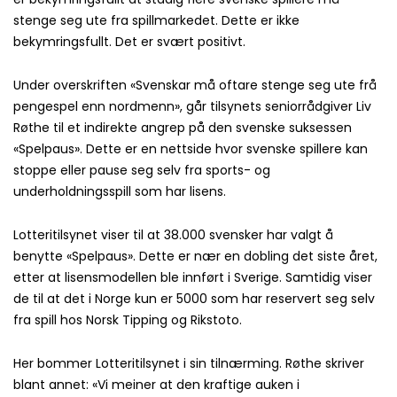
stenge seg ute fra spillmarkedet. Dette er ikke
bekymringsfullt. Det er svært positivt.
Under overskriften «Svenskar må oftare stenge seg ute frå
pengespel enn nordmenn», går tilsynets seniorrådgiver Liv
Røthe til et indirekte angrep på den svenske suksessen
«Spelpaus». Dette er en nettside hvor svenske spillere kan
stoppe eller pause seg selv fra sports- og
underholdningsspill som har lisens.
Lotteritilsynet viser til at 38.000 svensker har valgt å
benytte «Spelpaus». Dette er nær en dobling det siste året,
etter at lisensmodellen ble innført i Sverige. Samtidig viser
de til at det i Norge kun er 5000 som har reservert seg selv
fra spill hos Norsk Tipping og Rikstoto.
Her bommer Lotteritilsynet i sin tilnærming. Røthe skriver
blant annet: «Vi meiner at den kraftige auken i