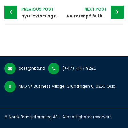
Post
PREVIOUS POST
NEXT POST
navigation
Nytt lovforslag rammer mennesker med spillavhengighet
NIF roter på feil halvdel
post@nbo.no
(+47) 4147 9292
NBO V/ Business Village, Grundingen 6, 0250 Oslo
© Norsk Bransjeforening AS - Alle rettigheter reservert.