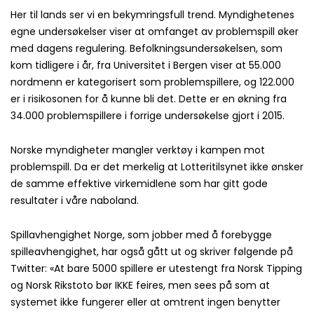
Her til lands ser vi en bekymringsfull trend. Myndighetenes
egne undersøkelser viser at omfanget av problemspill øker
med dagens regulering. Befolkningsundersøkelsen, som
kom tidligere i år, fra Universitet i Bergen viser at 55.000
nordmenn er kategorisert som problemspillere, og 122.000
er i risikosonen for å kunne bli det. Dette er en økning fra
34.000 problemspillere i forrige undersøkelse gjort i 2015.
Norske myndigheter mangler verktøy i kampen mot
problemspill. Da er det merkelig at Lotteritilsynet ikke ønsker
de samme effektive virkemidlene som har gitt gode
resultater i våre naboland.
Spillavhengighet Norge, som jobber med å forebygge
spilleavhengighet, har også gått ut og skriver følgende på
Twitter: «At bare 5000 spillere er utestengt fra Norsk Tipping
og Norsk Rikstoto bør IKKE feires, men sees på som at
systemet ikke fungerer eller at omtrent ingen benytter