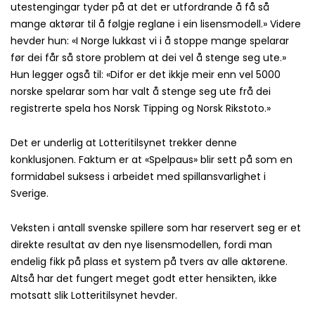
utestengingar tyder på at det er utfordrande å få så
mange aktørar til å følgje reglane i ein lisensmodell.» Videre
hevder hun: «I Norge lukkast vi i å stoppe mange spelarar
før dei får så store problem at dei vel å stenge seg ute.»
Hun legger også til: «Difor er det ikkje meir enn vel 5000
norske spelarar som har valt å stenge seg ute frå dei
registrerte spela hos Norsk Tipping og Norsk Rikstoto.»
Det er underlig at Lotteritilsynet trekker denne
konklusjonen. Faktum er at «Spelpaus» blir sett på som en
formidabel suksess i arbeidet med spillansvarlighet i
Sverige.
Veksten i antall svenske spillere som har reservert seg er et
direkte resultat av den nye lisensmodellen, fordi man
endelig fikk på plass et system på tvers av alle aktørene.
Altså har det fungert meget godt etter hensikten, ikke
motsatt slik Lotteritilsynet hevder.