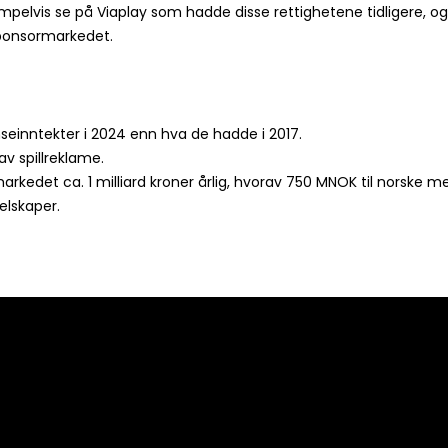
mpelvis se på Viaplay som hadde disse rettighetene tidligere, og
sponsormarkedet.
seinntekter i 2024 enn hva de hadde i 2017.
av spillreklame.
arkedet ca. 1 milliard kroner årlig, hvorav 750 MNOK til norske me
selskaper.