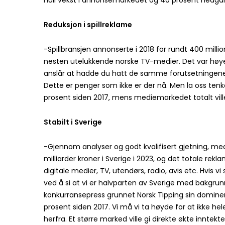
Reduksjon i spillreklame
-Spillbransjen annonserte i 2018 for rundt 400 million
nesten utelukkende norske TV-medier. Det var høye
anslår at hadde du hatt de samme forutsetningene 
Dette er penger som ikke er der nå. Men la oss tenk
prosent siden 2017, mens mediemarkedet totalt vil
Stabilt i Sverige
-Gjennom analyser og godt kvalifisert gjetning, med
milliarder kroner i Sverige i 2023, og det totale re
digitale medier, TV, utendørs, radio, avis etc. Hvi
ved å si at vi er halvparten av Sverige med bakgrunn
konkurransepress grunnet Norsk Tipping sin domineren
prosent siden 2017. Vi må vi ta høyde for at ikke he
herfra. Et større marked ville gi direkte økte innte