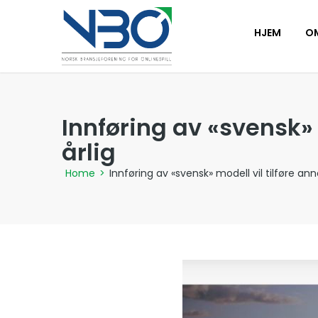
HJEM
O
Innføring av «svensk» 
årlig
Home
>
Innføring av «svensk» modell vil tilføre an