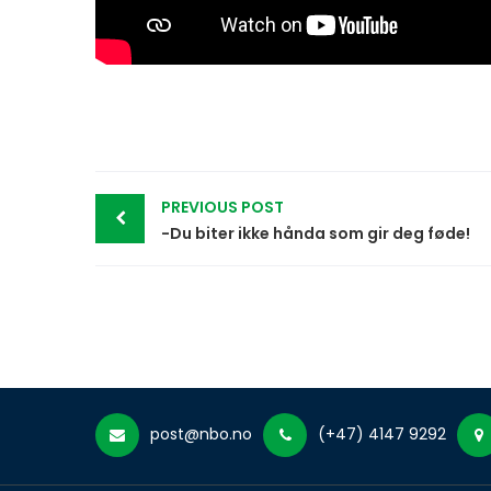
Post
PREVIOUS POST
navigation
-Du biter ikke hånda som gir deg føde!
post@nbo.no
(+47) 4147 9292