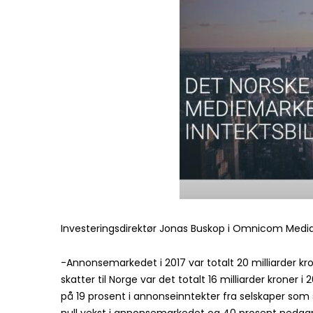
Investeringsdirektør Jonas Buskop i Omnicom Media
-Annonsemarkedet i 2017 var totalt 20 milliarder kr
skatter til Norge var det totalt 16 milliarder kroner 
på 19 prosent i annonseinntekter fra selskaper som sk
null vekst i annonsemarkedet og 40 prosent nedgang