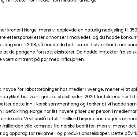
er kroner i Norge, mens vi opplevde en naturlig nedkjøling til 350 m
re etterspørsel etter annonser i markedet, og du hadde konkurr
i dag som i 2018, så hadde du hatt ca. en halv milliard mer an
e at de pengene fortsatt eksisterer. Da hadde inntekter fra sels
le vært omtrent på par med inflasjonen.
 høyde for rabattordninger hos medier i Sverige, mener vi at spil
klametrykket har vært ganske stabilt siden 2020. Inntektene her ti
s vi setter dette inn i Norsk sammenheng og tenker at vi hadde sa
 i befolkning. Norge har litt høyere priser per person i mediemark
de rolle. Vi vil anslå totalt 1 milliard høyere enn dagens annonse
le milliarden ville kommet fra norske bedrifter, men vi mener det
kter og oppdrag for reklame- og produksjonsselskaper. Dette påvir