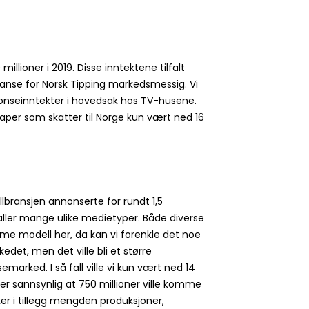
illioner i 2019. Disse inntektene tilfalt
anse for Norsk Tipping markedsmessig. Vi
nonseinntekter i hovedsak hos TV-husene.
kaper som skatter til Norge kun vært ned 16
lbransjen annonserte for rundt 1,5
lfaller mange ulike medietyper. Både diverse
mme modell her, da kan vi forenkle det noe
edet, men det ville bli et større
marked. I så fall ville vi kun vært ned 14
 er sannsynlig at 750 millioner ville komme
ker i tillegg mengden produksjoner,