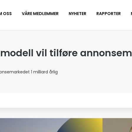
M OSS
VÅRE MEDLEMMER
NYHETER
RAPPORTER
modell vil tilføre annonsem
nonsemarkedet 1 milliard årlig