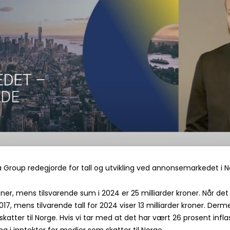
 Group redegjorde for tall og utvikling ved annonsemarkedet i 
oner, mens tilsvarende sum i 2024 er 25 milliarder kroner. Når de
i 2017, mens tilvarende tall for 2024 viser 13 milliarder kroner. D
atter til Norge. Hvis vi tar med at det har vært 26 prosent inflas
 i inntekter for medier som skatter til Norge.