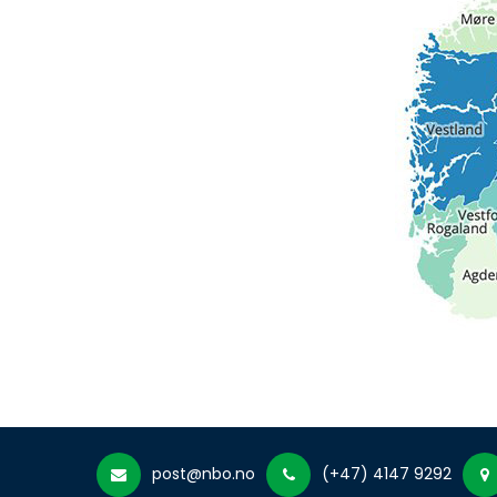
post@nbo.no
(+47) 4147 9292