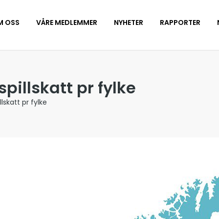
M OSS
VÅRE MEDLEMMER
NYHETER
RAPPORTER
pillskatt pr fylke
lskatt pr fylke