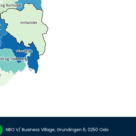
NBO V/ Business Village, Grundingen 6, 0250 Oslo