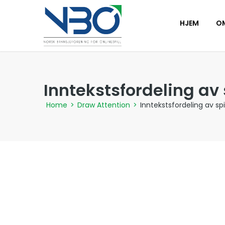
HJEM
O
Inntekstsfordeling av s
Home
>
Draw Attention
>
Inntekstsfordeling av spil